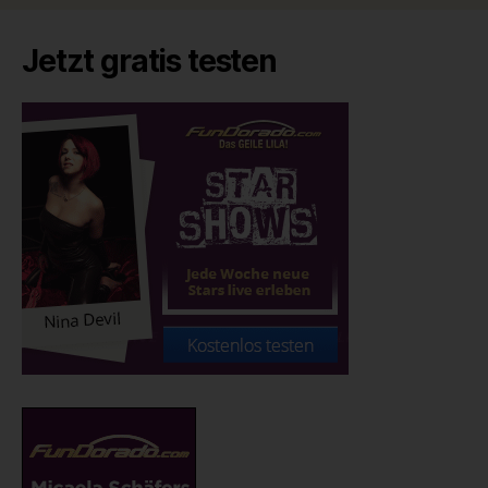
Jetzt gratis testen