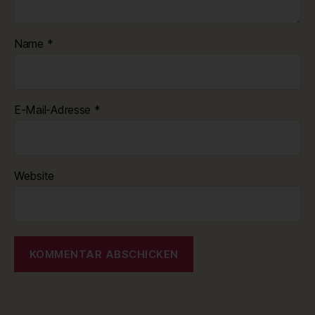
Name
*
E-Mail-Adresse
*
Website