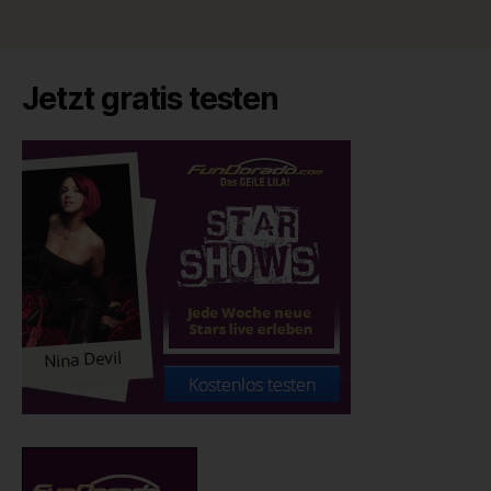
Jetzt gratis testen