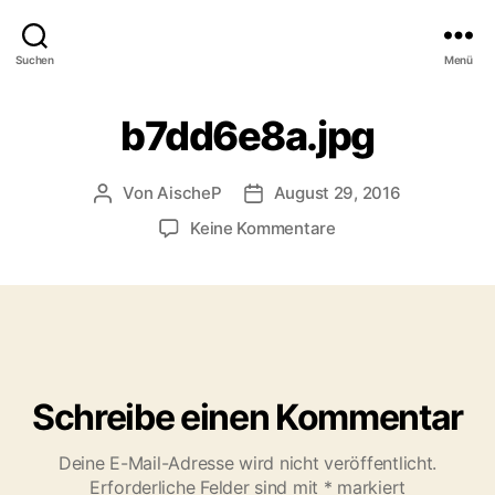
Suchen
Menü
b7dd6e8a.jpg
Von
AischeP
August 29, 2016
Beitragsautor
Veröffentlichungsdatum
zu
Keine Kommentare
b7dd6e8a.jpg
Schreibe einen Kommentar
Deine E-Mail-Adresse wird nicht veröffentlicht.
Erforderliche Felder sind mit
*
markiert