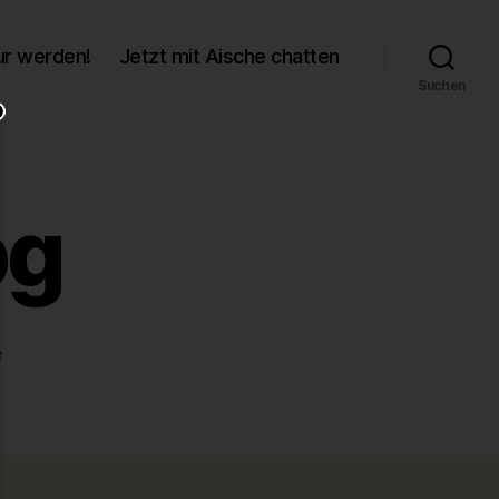
r werden!
Jetzt mit Aische chatten
Suchen
pg
zu
e
b0c25602.jpg