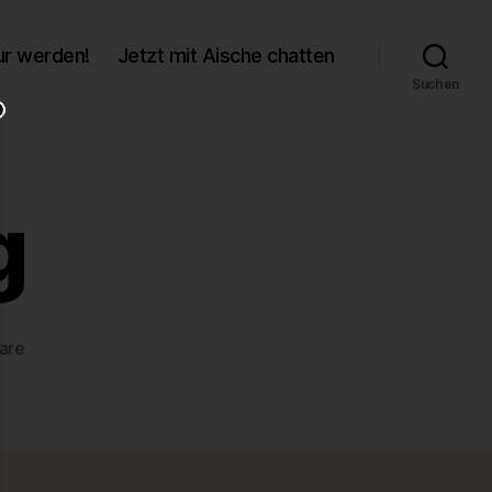
r werden!
Jetzt mit Aische chatten
Suchen
g
zu
are
affd8c7b.jpg