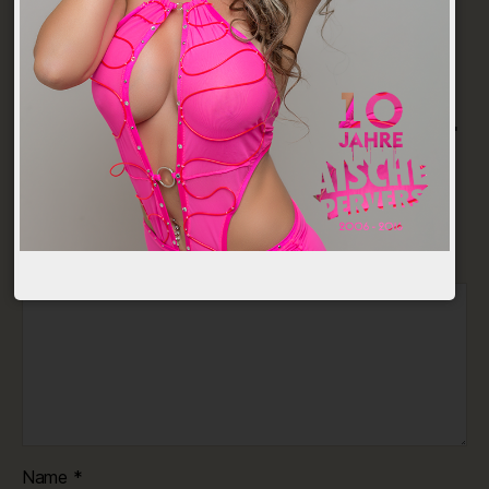
Schreibe einen Kommentar
Deine E-Mail-Adresse wird nicht veröffentlicht.
Erforderliche Felder sind mit
*
markiert
Kommentar
*
Name
*