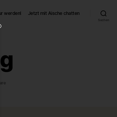
r werden!
Jetzt mit Aische chatten
Suchen
pg
zu
are
76322ce4.jpg