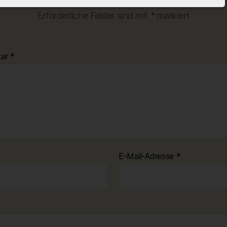
Deine E-Mail-Adresse wird nicht veröffentlicht.
Erforderliche Felder sind mit
*
markiert
tar
*
E-Mail-Adresse
*