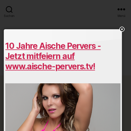
Suchen
Menü
6df5bab9.jpg
10 Jahre Aische Pervers -
Von
AischeP
August 29, 2016
Beitragsautor
Veröffentlichungsdatum
Jetzt mitfeiern auf
zu
Keine Kommentare
www.aische-pervers.tv!
6df5bab9.jpg