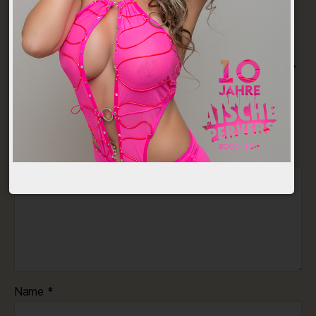
Schreibe einen Kommentar
Deine E-Mail-Adresse wird nicht veröffentlicht.
Erforderliche Felder sind mit
*
markiert
Kommentar
*
Name
*