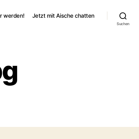
r werden!
Jetzt mit Aische chatten
Suchen
pg
u
28db469.jpg