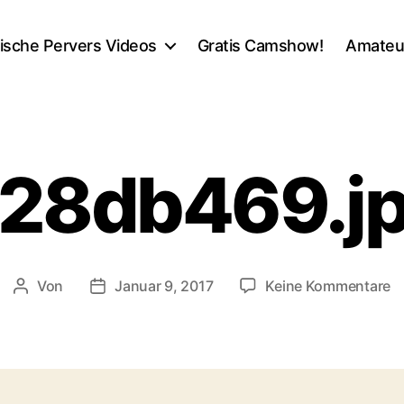
ische Pervers Videos
Gratis Camshow!
Amateu
28db469.j
z
Von
Januar 9, 2017
Keine Kommentare
Beitragsautor
Veröffentlichungsdatum
6