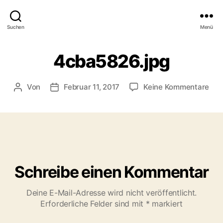
Suchen
Menü
4cba5826.jpg
zu
Von
Februar 11, 2017
Keine Kommentare
Beitragsautor
Veröffentlichungsdatum
4cb
Schreibe einen Kommentar
Deine E-Mail-Adresse wird nicht veröffentlicht.
Erforderliche Felder sind mit
*
markiert