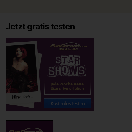
Jetzt gratis testen