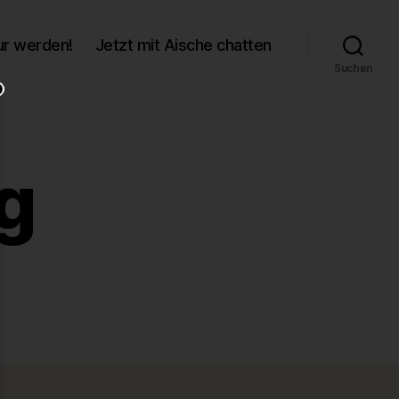
r werden!
Jetzt mit Aische chatten
Suchen
g
zu
07e7f363.jpg