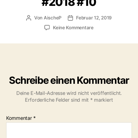
#2018 #10
Von
AischeP
Februar 12, 2019
Beitragsautor
Veröffentlichungsdatum
zu
Keine Kommentare
Na,
dann
will
ich
auch
mal
bei
Schreibe einen Kommentar
der
10
Deine E-Mail-Adresse wird nicht veröffentlicht.
Years
Erforderliche Felder sind mit
*
markiert
Challenge
mitmachen.
2008
Kommentar
*
in
Las
Vegas,