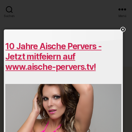
Suchen
Menü
a5b7f28a.jpg
10 Jahre Aische Pervers -
zu
Von
März 25, 2017
Keine Kommentare
Beitragsautor
Veröffentlichungsdatum
Jetzt mitfeiern auf
a5b7
www.aische-pervers.tv!