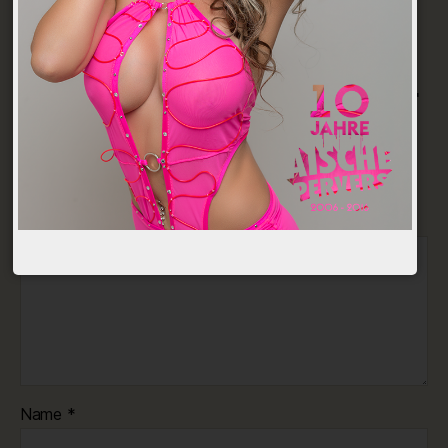
Schreibe einen Kommentar
Deine E-Mail-Adresse wird nicht veröffentlicht.
Erforderliche Felder sind mit
*
markiert
Kommentar
*
Name
*