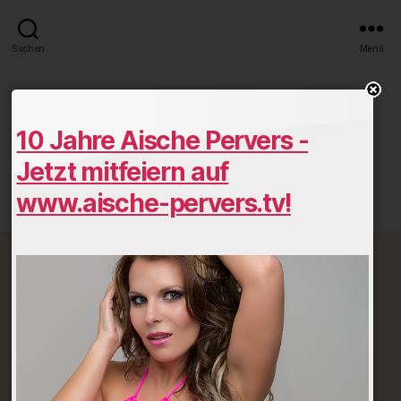
Suchen
Menü
518a5a31.jpg
10 Jahre Aische Pervers -
Von
Dezember 20, 2016
Beitragsautor
Veröffentlichungsdatum
Jetzt mitfeiern auf
zu
Keine Kommentare
www.aische-pervers.tv!
518a5a31.jpg