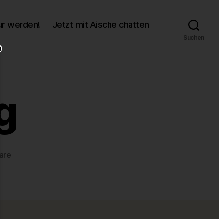
r werden!
Jetzt mit Aische chatten
Suchen
g
zu
are
1efc065b.jpg